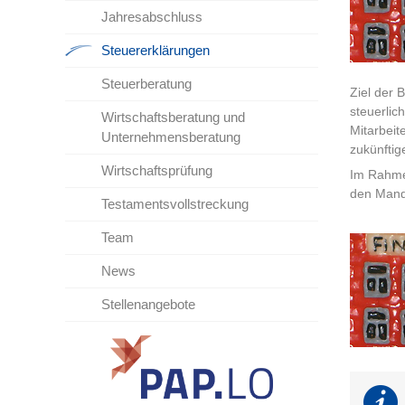
Jahresabschluss
Steuererklärungen
Steuerberatung
Ziel der 
steuerlic
Wirtschaftsberatung und
Mitarbeit
Unternehmensberatung
zukünftig
Wirtschaftsprüfung
Im Rahme
den Manda
Testamentsvollstreckung
Team
News
Stellenangebote