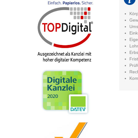
Körp
Gew
Umsa
Ein
Eig
Lohn
Erbs
Fris
Prüf
Rech
Kom