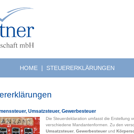
HOME
|
STEUERERKLÄRUNGEN
ererklärungen
mens­steu­er, Um­satz­steu­er, Ge­wer­be­steu­er
Die Steuerdeklaration umfasst die Erstellung 
verschiedene Mandantenformen. Zu den versc
Umsatzsteuer
,
Gewerbesteuer
und
Körpersc