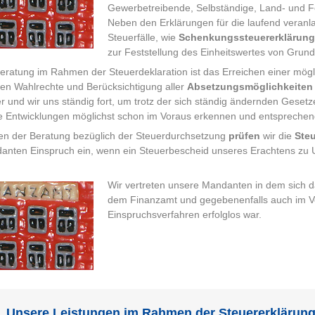
Gewerbetreibende, Selbständige, Land- und For
Neben den Erklärungen für die laufend veranla
Steuerfälle, wie
Schenkungssteuererklärun
zur Feststellung des Einheitswertes von Grun
Beratung im Rahmen der Steuerdeklaration ist das Erreichen einer mögl
hen Wahlrechte und Berücksichtigung aller
Absetzungsmöglichkeiten
er und wir uns ständig fort, um trotz der sich ständig ändernden Geset
e Entwicklungen möglichst schon im Voraus erkennen und entsprechend
n der Beratung bezüglich der Steuerdurchsetzung
prüfen
wir die
Ste
nten Einspruch ein, wenn ein Steuerbescheid unseres Erachtens zu U
Wir vertreten unsere Mandanten in dem sich 
dem Finanzamt und gegebenenfalls auch im Ve
Einspruchsverfahren erfolglos war.
Unsere Leistungen im Rahmen der Steuererklärung